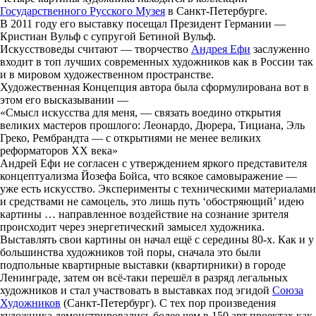
Государственного Русского Музея
в Санкт-Петербурге.
В 2011 году его выставку посещал Президент Германии —
Кристиан Вульф с супругой Бетиной Вульф.
Искусствоведы считают — творчество
Андрея Ефи
заслуженно
входит в топ лучших современных художников как в России так
и в мировом художественном пространстве.
Художественная Концепция автора была сформулирована вот в
этом его высказывании —
«Смысл искусства для меня, — связать воедино открытия
великих мастеров прошлого: Леонардо, Дюрера, Тициана, Эль
Греко, Рембрандта — с открытиями не менее великих
реформаторов XX века»
Андрей Ефи не согласен с утверждением яркого представителя
концептуализма Йозефа Бойса, что всякое самовыражение —
уже есть искусство. Эксперименты с техническими материалами
и средствами не самоцель, это лишь путь ‘обостряющий’ идею
картины … направленное воздействие на сознание зрителя
происходит через энергетический замысел художника.
Выставлять свои картины он начал ещё с середины 80-х. Как и у
большинства художников той поры, сначала это были
подпольные квартирные выставки (квартирники) в городе
Ленинграде, затем он всё-таки перешёл в разряд легальных
художников и стал участвовать в выставках под эгидой
Союза
Художников
(Санкт-Петербург). С тех пор произведения
художника демонстрировались более чем в 150 арт проектах как