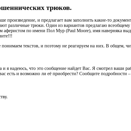
мошеннических трюков.
е произведение, и предлагает вам заполнить какие-то документы
ывают различные трюки. Один из вариантов предлагаю всеобщему 
им аферистом по имени Пол Мур (Paul Moore), имя наверняка выд
ите!!!
понимаем текстов, и поэтому не реагируем на них. В общем, чи
 и я надеюсь, что это сообщение найдет Вас. Я смотрел ваши ра
у вас есть и возможно ли её приобрести? Сообщите подробности –
тву.