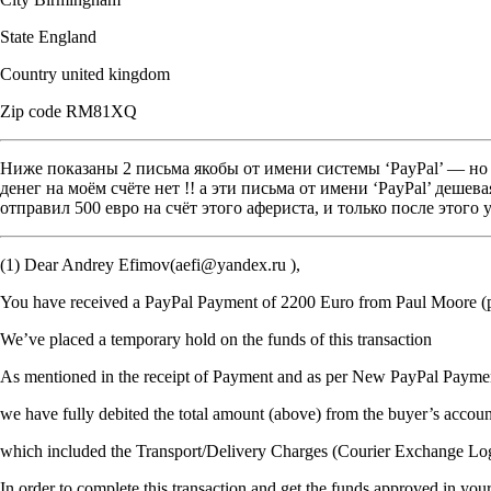
State England
Country united kingdom
Zip code RM81XQ
Ниже показаны 2 письма якобы от имени системы ‘PayPal’ — но 
денег на моём счёте нет !! а эти письма от имени ‘PayPal’ деш
отправил 500 евро на счёт этого афериста, и только после этого 
(1) Dear Andrey Efimov(aefi@yandex.ru ),
You have received a PayPal Payment of 2200 Euro from Paul Moore
We’ve placed a temporary hold on the funds of this transaction
As mentioned in the receipt of Payment and as per New PayPal Paymen
we have fully debited the total amount (above) from the buyer’s accoun
which included the Transport/Delivery Charges (Courier Exchange Logi
In order to complete this transaction and get the funds approved in you