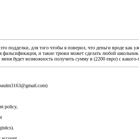
это подделки, для того чтобы я поверил, что деньги вроде как 
евая фальсификация, и такие трюки может сделать любой школьник
у меня будет возможность получить сумму в (2200 евро) с какого-
 (paulm3163@gmail.com)
t policy,
t
stics).
r account.