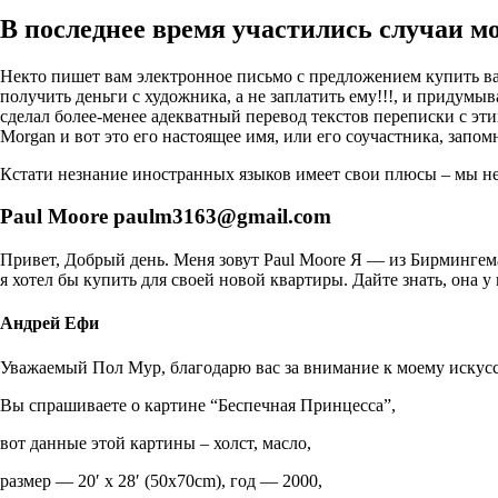
В последнее время участились случаи 
Некто пишет вам электронное письмо с предложением купить ваш
получить деньги с художника, а не заплатить ему!!!, и придум
сделал более-менее адекватный перевод текстов переписки с эт
Morgan и вот это его настоящее имя, или его соучастника, запомн
Кстати незнание иностранных языков имеет свои плюсы – мы не 
Paul Moore paulm3163@gmail.com
Привет, Добрый день. Меня зовут Paul Moore Я — из Бирмингема
я хотел бы купить для своей новой квартиры. Дайте знать, она 
Андрей Ефи
Уважаемый Пол Мур, благодарю вас за внимание к моему искусс
Вы спрашиваете о картине “Беспечная Принцесса”,
вот данные этой картины – холст, масло,
размер — 20′ x 28′ (50x70cm), год — 2000,